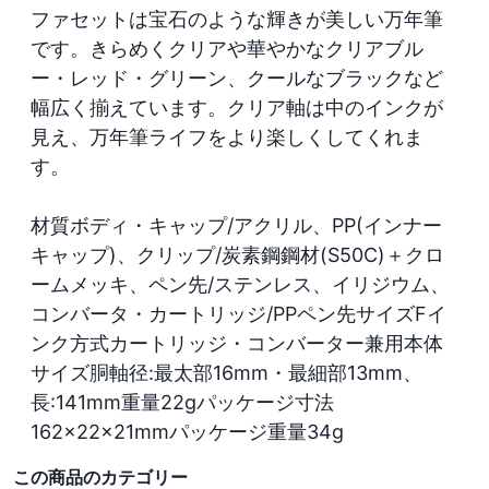
ファセットは宝石のような輝きが美しい万年筆
です。きらめくクリアや華やかなクリアブル
ー・レッド・グリーン、クールなブラックなど
幅広く揃えています。クリア軸は中のインクが
見え、万年筆ライフをより楽しくしてくれま
す。

材質ボディ・キャップ/アクリル、PP(インナー
キャップ)、クリップ/炭素鋼鋼材(S50C)＋クロ
ームメッキ、ペン先/ステンレス、イリジウム、
コンバータ・カートリッジ/PPペン先サイズFイ
ンク方式カートリッジ・コンバーター兼用本体
サイズ胴軸径:最太部16mm・最細部13mm、
長:141mm重量22gパッケージ寸法
162×22×21mmパッケージ重量34g
この商品のカテゴリー