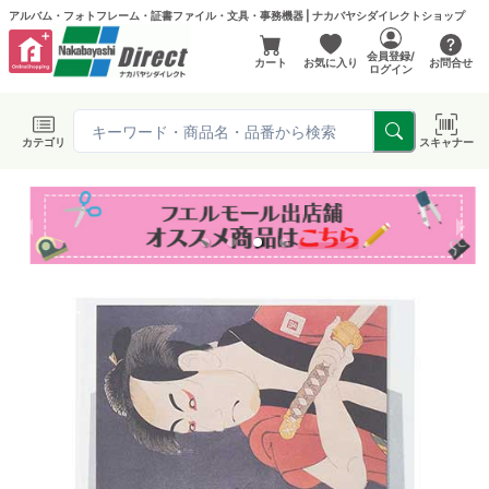
アルバム・フォトフレーム・証書ファイル・文具・事務機器 | ナカバヤシダイレクトショップ
会員登録/
カート
お気に入り
お問合せ
ログイン
カテゴリ
スキャナー