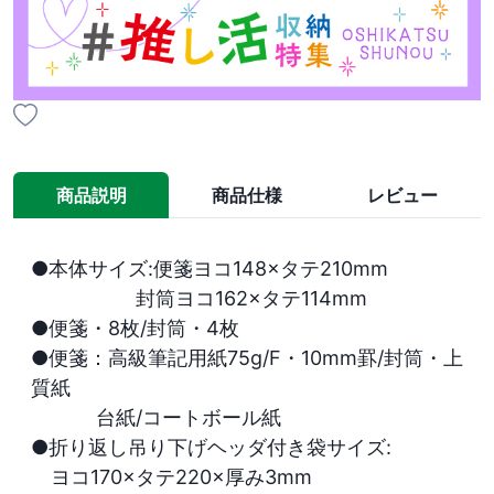
商品説明
商品仕様
レビュー
●本体サイズ:便箋ヨコ148×タテ210mm

　　　　　 封筒ヨコ162×タテ114mm

●便箋・8枚/封筒・4枚

●便箋：高級筆記用紙75g/F・10mm罫/封筒・上
質紙

　　　 台紙/コートボール紙

●折り返し吊り下げヘッダ付き袋サイズ:

　ヨコ170×タテ220×厚み3mm
