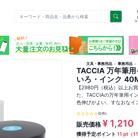
リ
ス
文具・事務用品
事務用品
TACCIA 万年
いろ・インク 40M
【2980円（税込）以上お
た、TACCIAの万年筆用
色伸びがよい、すなおなイ
(0件)
¥
1,210
販売価格
獲得予定ポイント
11 pt（