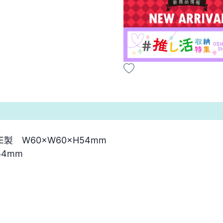
　W60×W60×H54mm

4mm
