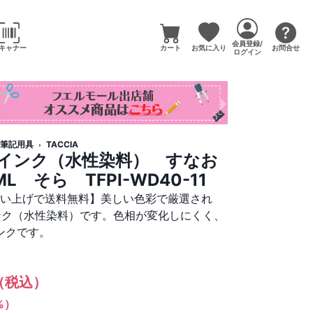
会員登録/
キャナー
カート
お気に入り
お問合せ
ログイン
筆記用具
TACCIA
筆用インク（水性染料） すなお
L そら TFPI-WD40-11
買い上げで送料無料】美しい色彩で厳選され
インク（水性染料）です。色相が変化しにくく、
ンクです。
（税込）
1%）