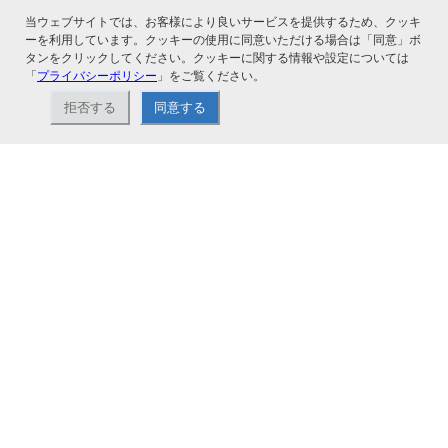
当ウェブサイトでは、お客様により良いサービスを提供するため、クッキ
関連サービス
ーを利用しています。クッキーの使用に同意いただける場合は「同意」ボ
タンをクリックしてください。クッキーに関する情報や設定については
「
プライバシーポリシー
」をご覧ください。
拒否する
同意する