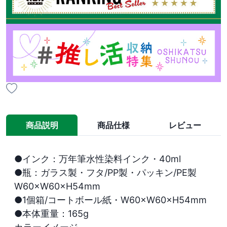
商品説明
商品仕様
レビュー
●インク：万年筆水性染料インク・40ml

●瓶：ガラス製・フタ/PP製・パッキン/PE製　
W60×W60×H54mm

●1個箱/コートボール紙・W60×W60×H54mm

●本体重量：165g
