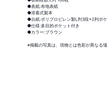
●表紙:布地表紙

●溶着式製本

●台紙:ポリプロピレン製L判3段×2列ポケ
●仕様:多目的ポケット付き

●カラー:ブラウン

※掲載の写真は、現物とは色彩が異なる