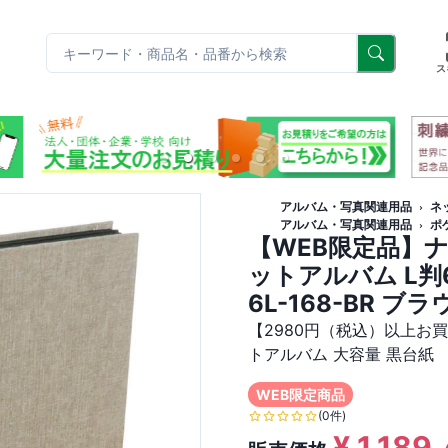
リ
ス
アルバム・写真関連用品
ネ
アルバム・写真関連用品
ポ
【WEB限定品】
ットアルバム L判6面
6L-168-BR ブラ
【2980円（税込）以上お買
トアルバム 大容量 黒台紙
WEB限定商品
(0件)
¥
1,189