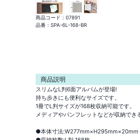
商品コード：
07891
品番：
SPA-6L-168-BR
商品説明
スリムなL判6面アルバムが登場!

持ち歩きにも便利なサイズです。

1冊でL判サイズが168枚収納可能です。

メディアやパンフレットなどが収納できる便
●本体寸法:W277mm×H295mm×20mm

●収納枚数:L判 168枚
