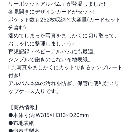
リーポケットアルバム」が登場しました!

各見開きにデザインカードがセット!

ポケット数も252枚収納と大容量(カードセット
分含む)。

溜めてしまった写真をましかくに切り取って、
おしゃれに整理しましょう♪

育児記録・ベビーアルバムにも最適。

シンプルで飽きのこない布地表紙。

L判写真をましかくにカットできるテンプレート
付き!

アルバム本体の汚れを防ぎ、保管に便利なスリ
ップケース入りです。

【商品情報】

●本体寸法:W315×H313×D20mm

●布地表紙

●溶着式製本
