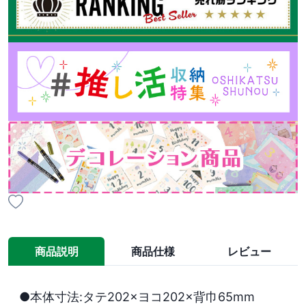
商品説明
商品仕様
レビュー
●本体寸法:タテ202×ヨコ202×背巾65mm
