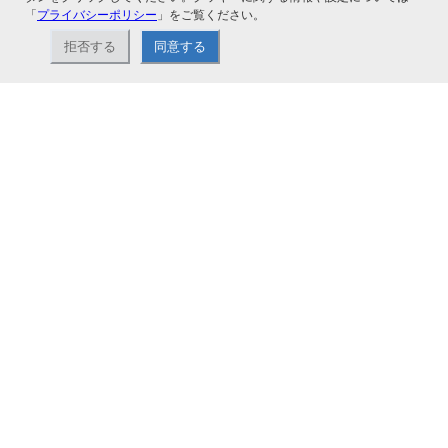
「
プライバシーポリシー
」をご覧ください。
拒否する
同意する
ナカバヤシ株式会社直営のオンラインショップ。アルバム、フォトフレーム、証
書ファイル、文具・事務機器などお取り扱い。2,980円（税込）以上お買い上げ
で送料無料。