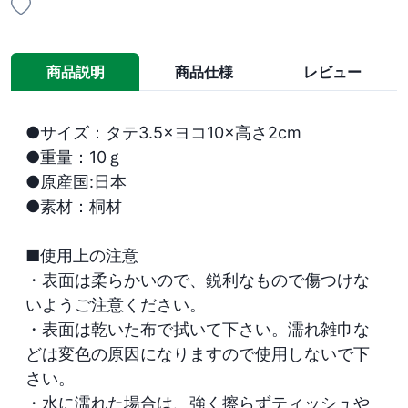
商品説明
商品仕様
レビュー
●サイズ：タテ3.5×ヨコ10×高さ2cm

●重量：10ｇ

●原産国:日本

●素材：桐材

■使用上の注意

・表面は柔らかいので、鋭利なもので傷つけな
いようご注意ください。

・表面は乾いた布で拭いて下さい。濡れ雑巾な
どは変色の原因になりますので使用しないで下
さい。

・水に濡れた場合は、強く擦らずティッシュや