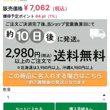
¥
7,062
販売価格
（税込）
獲得予定ポイント
64 pt（1%）
数量
カートに入れる
購入手続きへ