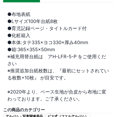
●布地表紙

●Lサイズ100年台紙8枚

●育児記録ページ・タイトルカード付

●化粧箱入

●本体:タテ335×ヨコ330×厚み40mm

●箱:365×355×50mm

※補充用替台紙は　アH-LFR-5-P をご使用くだ
さい

※推奨追加台紙枚数は、『最初にセットされてい
る枚数+10枚』 が目安です。

※2020年より、ベース生地が合皮から布地に変
わっております。ご了承ください。
この商品のカテゴリー
アルバム・写真関連用品
ビス式（フエルアルバム）