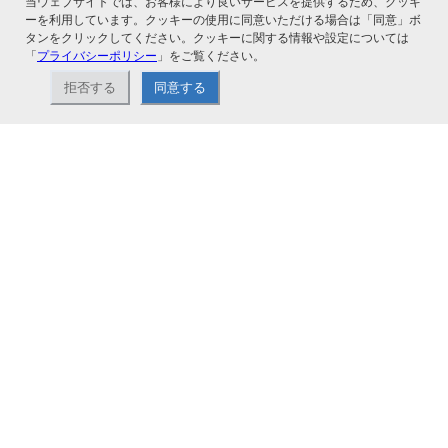
当ウェブサイトでは、お客様により良いサービスを提供するため、クッキ
ーを利用しています。クッキーの使用に同意いただける場合は「同意」ボ
タンをクリックしてください。クッキーに関する情報や設定については
「
プライバシーポリシー
」をご覧ください。
拒否する
同意する
ナカバヤシ株式会社直営のオンラインショップ。アルバム、フォトフレーム、証
書ファイル、文具・事務機器などお取り扱い。2,980円（税込）以上お買い上げ