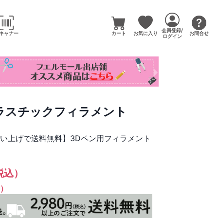
会員登録/
キャナー
カート
お気に入り
お問合せ
ログイン
プラスチックフィラメント
買い上げで送料無料】3Dペン用フィラメント
税込）
%）