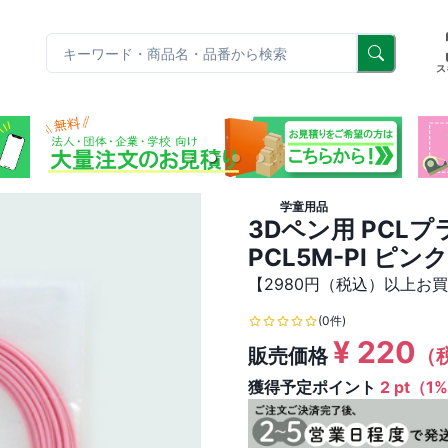
リ
ス
学童用品
3Dペン用 PCL
PCL5M-PI ピンク
【2980円（税込）以上お
(0件)
¥
220
販売価格
（
獲得予定ポイント
2 pt（1