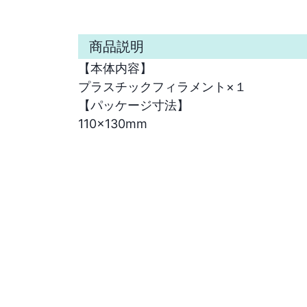
商品説明
【本体内容】

プラスチックフィラメント×１

【パッケージ寸法】

110×130mm