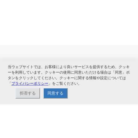
関連サービス
当ウェブサイトでは、お客様により良いサービスを提供するため、クッキ
ーを利用しています。クッキーの使用に同意いただける場合は「同意」ボ
タンをクリックしてください。クッキーに関する情報や設定については
「
プライバシーポリシー
」をご覧ください。
拒否する
同意する