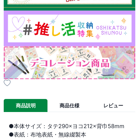
商品説明
商品仕様
レビュー
●本体サイズ：タテ290×ヨコ212×背巾58mm

●表紙：布地表紙・無線綴製本
