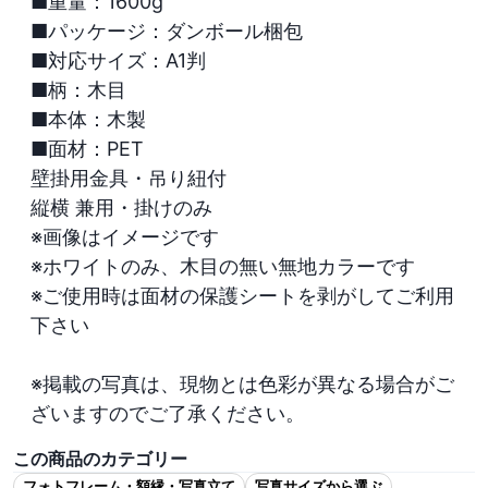
■重量：1600g

■パッケージ：ダンボール梱包

■対応サイズ：A1判

■柄：木目

■本体：木製

■面材：PET

壁掛用金具・吊り紐付

縦横 兼用・掛けのみ

※画像はイメージです

※ホワイトのみ、木目の無い無地カラーです

※ご使用時は面材の保護シートを剥がしてご利用
下さい

※掲載の写真は、現物とは色彩が異なる場合がご
ざいますのでご了承ください。
この商品のカテゴリー
フォトフレーム・額縁・写真立て
写真サイズから選ぶ