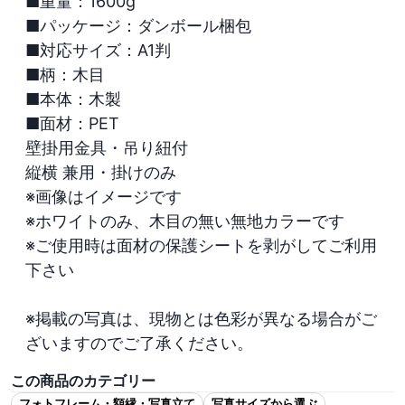
■重量：1600g

■パッケージ：ダンボール梱包

■対応サイズ：A1判

■柄：木目

■本体：木製

■面材：PET

壁掛用金具・吊り紐付

縦横 兼用・掛けのみ

※画像はイメージです

※ホワイトのみ、木目の無い無地カラーです

※ご使用時は面材の保護シートを剥がしてご利用
下さい

※掲載の写真は、現物とは色彩が異なる場合がご
ざいますのでご了承ください。
この商品のカテゴリー
フォトフレーム・額縁・写真立て
写真サイズから選ぶ