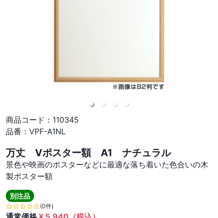
商品コード：
110345
品番：
VPF-A1NL
万丈 Vポスター額 A1 ナチュラル
景色や映画のポスターなどに最適な落ち着いた色合いの木
製ポスター額
別注品
(0件)
通常価格
¥
5,940
（税込）