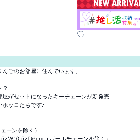
んごのお部屋に住んでいます。



～？
屋がセットになったキーチェーンが新発売！

ポッコたちです♪

チェーンを除く）

5×W10.5×D6cm（ボールチェーンを除く）