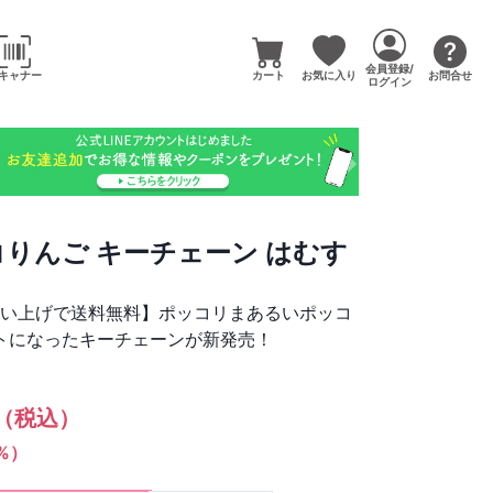
会員登録/
キャナー
カート
お気に入り
お問合せ
ログイン
コりんご キーチェーン はむす
買い上げで送料無料】ポッコリまあるいポッコ
トになったキーチェーンが新発売！
（税込）
1%）