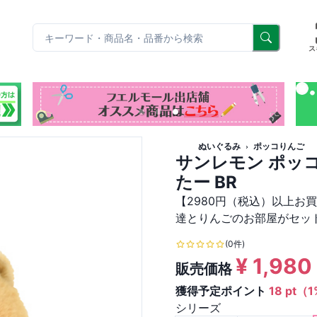
リ
ス
ぬいぐるみ
ポッコりんご
サンレモン ポッ
たー BR
【2980円（税込）以上お
達とりんごのお部屋がセッ
(0件)
¥
1,980
販売価格
獲得予定ポイント
18 pt（
シリーズ