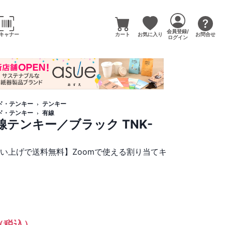
会員登録/
キャナー
カート
お気に入り
お問合せ
ログイン
ド・テンキー
テンキー
ド・テンキー
有線
有線テンキー／ブラック TNK-
買い上げで送料無料】Zoomで使える割り当てキ
（税込）