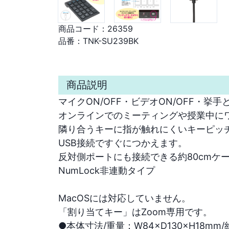
商品コード：
26359
品番：
TNK-SU239BK
商品説明
マイクON/OFF・ビデオON/OFF・挙手
オンラインでのミーティングや授業中にワ
隣り合うキーに指が触れにくいキーピッチ。
USB接続ですぐにつかえます。

反対側ポートにも接続できる約80cmケーブ
NumLock非連動タイプ

MacOSには対応していません。

「割り当てキー」はZoom専用です。
●本体寸法/重量：W84×D130×H18mm