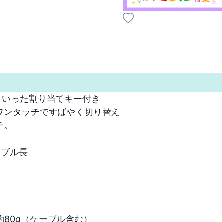
といった割り当てキー付き

ンタッチですばやく切り替え



ル長

/約80g（ケーブル含む）
