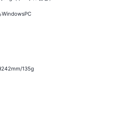
ndowsPC

42mm/135g