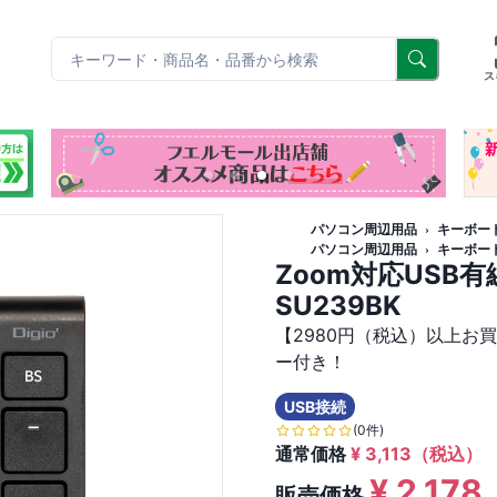
リ
ス
パソコン周辺用品
キーボー
パソコン周辺用品
キーボー
Zoom対応USB
SU239BK
【2980円（税込）以上お
ー付き！
USB接続
(0件)
通常価格
¥
3,113
（税込）
¥
2,178
販売価格