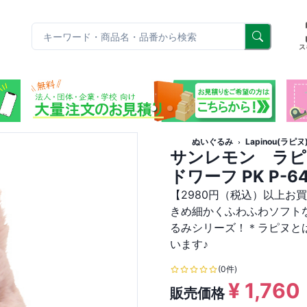
リ
ス
ぬいぐるみ
Lapinou(ラピヌ
サンレモン ラピ
ドワーフ PK P-6
【2980円（税込）以上お
きめ細かくふわふわソフト
るみシリーズ！＊ラピヌと
います♪
(0件)
¥
1,760
販売価格