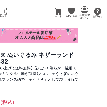
会員登録/
キャナー
カート
お気に入り
お問合せ
ログイン
)
ヌ ぬいぐるみ ネザーランド
432
買い上げで送料無料】兎にかく滑らか、繊細で
なミンク風生地が気持ちいい、子うさぎぬいぐ
はフランス語で「子うさぎ」として親しまれて
（税込）