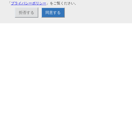
「
プライバシーポリシー
」をご覧ください。
拒否する
同意する
ナカバヤシ株式会社直営のオンラインショップ。アルバム、フォトフレーム、証
書ファイル、文具・事務機器などお取り扱い。2,980円（税込）以上お買い上げ
で送料無料。
ショップ情報
お支払いと配送について
特定商取引法に基づく表記
お問い合わせ
よくあるご質問