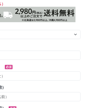
1%）
）
必須
前）