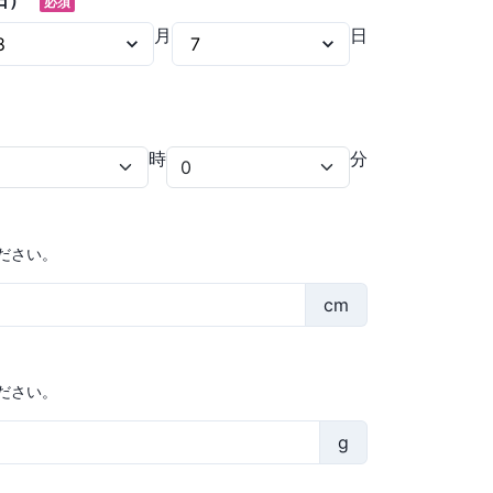
日）
必須
月
日
時
分
ださい。
cm
ださい。
g