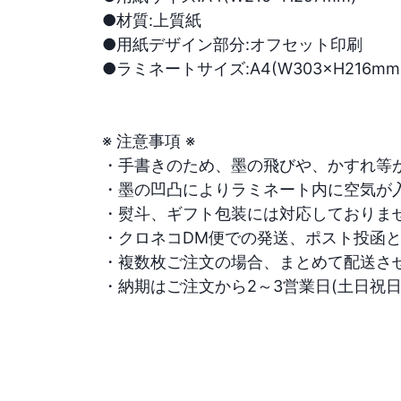
●材質:上質紙

●用紙デザイン部分:オフセット印刷

●ラミネートサイズ:A4(W303×H216mm)

※ 注意事項 ※

・手書きのため、墨の飛びや、かすれ等が
・墨の凹凸によりラミネート内に空気が入
・熨斗、ギフト包装には対応しておりません
・クロネコDM便での発送、ポスト投函とな
・複数枚ご注文の場合、まとめて配送させ
・納期はご注文から2～3営業日(土日祝