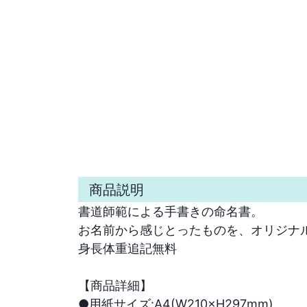
商品説明
書道師範による手書きの命名書。

お名前から感じとったものを、オリジナルの
身長体重追記無料

【商品詳細】

●用紙サイズ:A4(W210×H297mm)
