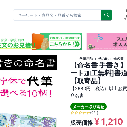
リ
ス
学童用品
その他
命名書
【命名書 手書き】
ート加工無料]書
【取寄品】
【2980円（税込）以上お
命名書
メーカー取り寄せ
(0件)
¥
1,210
販売価格