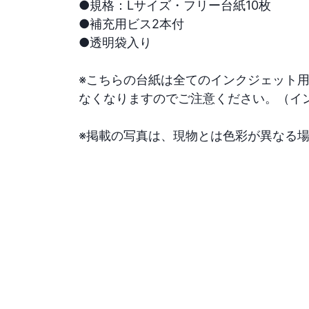
●規格：Lサイズ・フリー台紙10枚

●補充用ビス2本付

●透明袋入り

※こちらの台紙は全てのインクジェット
なくなりますのでご注意ください。（インク
※掲載の写真は、現物とは色彩が異なる