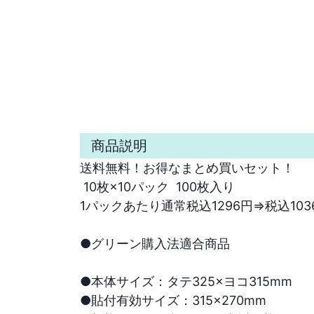
商品説明
送料無料！お得なまとめ買いセット！

 10枚×10パック  100枚入り

1パックあたり通常税込1296円⇒税込1036円
●グリーン購入法適合商品

●本体サイズ：タテ325×ヨコ315mm

●貼付有効サイズ：315×270mm
