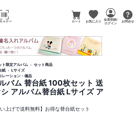
会員登録/
キャナー
カート
お気に入り
お問合せ
ログイン
ット限定アルバム
セット商品
台紙
Lサイズ
コレーション・備品
バム 替台紙 100枚セット 送
シ アルバム替台紙 Lサイズ ア
買い上げで送料無料】お得な替台紙セット
）