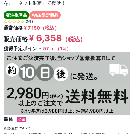
を、「ネット限定」で復活！
受注生産品
WEB限定商品
(0件)
通常価格
¥
7,150
（税込）
¥
6,358
販売価格
（税込）
獲得予定ポイント
57 pt（1%）
書体
必須
※書体について
