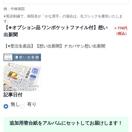
例．中林病院
※英語刺繍で、病院名が「かな漢字」の場合は、丸ゴシックを優先いたしま
す。
【※オプション品 ワンポケットファイル付】想い
+
774
円
（税込）
出新聞
【※受注生産品】【想い出新聞】ナカバヤシ想い出新聞
記事日付
無し
有り
追加用替台紙をアルバムにセットしてお届けします！