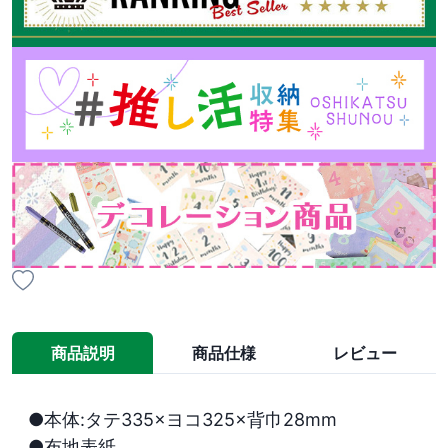
商品説明
商品仕様
レビュー
●本体:タテ335×ヨコ325×背巾28mm

●布地表紙
