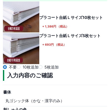
プラコート台紙Ｌサイズ10枚セット
+
1,386
円
（税込）
プラコート台紙Ｌサイズ5枚セット
+
693
円
（税込）
不要
10枚追加
5枚追加
入力内容のご確認
書体
丸ゴシック体（かな・漢字のみ）
刺しゅうの色