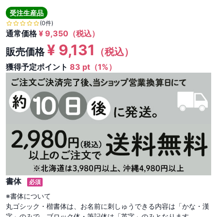
受注生産品
(0件)
通常価格
¥
9,350
（税込）
¥
9,131
販売価格
（税込）
獲得予定ポイント
83 pt（1%）
書体
必須
※書体について

丸ゴシック・楷書体は、お名前に刺しゅうできる内容は「かな・漢
字」のみで、ブロック体・筆記体は「英字」のみとなります。