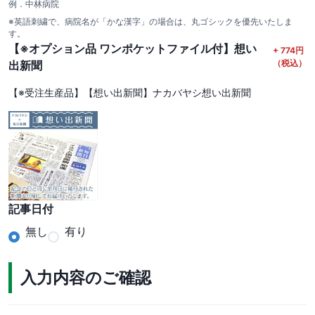
例．中林病院
※英語刺繍で、病院名が「かな漢字」の場合は、丸ゴシックを優先いたしま
す。
【※オプション品 ワンポケットファイル付】想い
+
774
円
（税込）
出新聞
【※受注生産品】【想い出新聞】ナカバヤシ想い出新聞
記事日付
無し
有り
入力内容のご確認