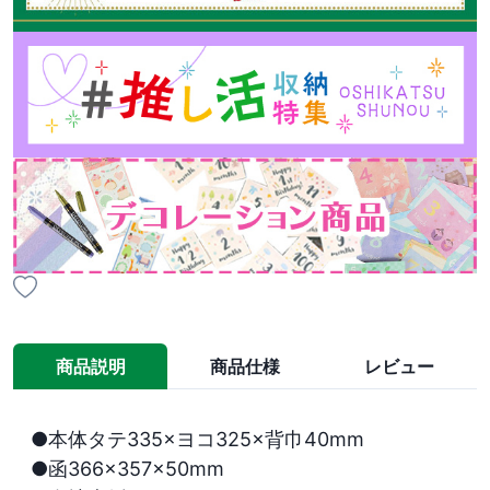
商品説明
商品仕様
レビュー
●本体タテ335×ヨコ325×背巾40mm

●函366×357×50mm
