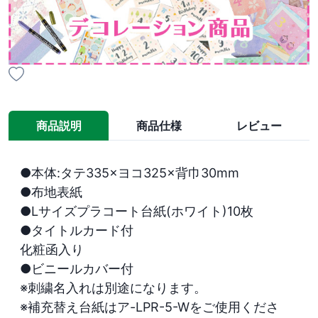
商品説明
商品仕様
レビュー
●本体:タテ335×ヨコ325×背巾30mm

●布地表紙

●Lサイズプラコート台紙(ホワイト)10枚

●タイトルカード付

化粧函入り

●ビニールカバー付

※刺繍名入れは別途になります。

※補充替え台紙はア-LPR-5-Wをご使用くださ