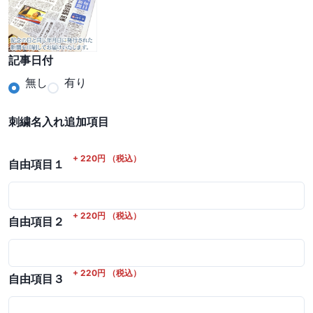
記事日付
無し
有り
刺繍名入れ追加項目
+
220
円
（税込）
自由項目１
+
220
円
（税込）
自由項目２
+
220
円
（税込）
自由項目３