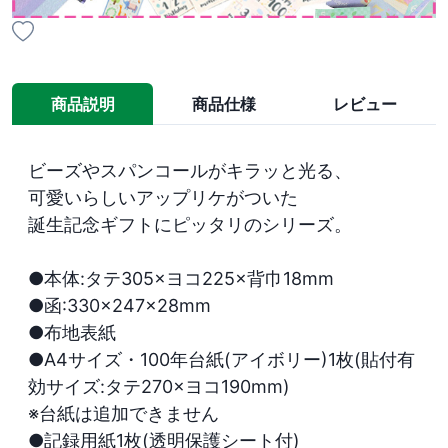
商品説明
商品仕様
レビュー
ビーズやスパンコールがキラッと光る、

可愛いらしいアップリケがついた

誕生記念ギフトにピッタリのシリーズ。

●本体:タテ305×ヨコ225×背巾18mm 

●函:330×247×28mm 

●布地表紙 

●A4サイズ・100年台紙(アイボリー)1枚(貼付有
効サイズ:タテ270×ヨコ190mm) 

※台紙は追加できません

●記録用紙1枚(透明保護シート付) 
