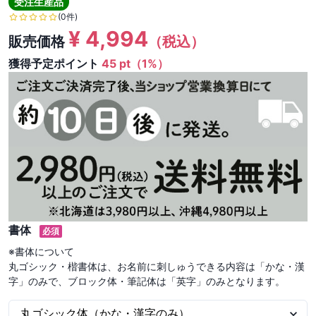
受注生産品
(0件)
¥
4,994
販売価格
（税込）
獲得予定ポイント
45 pt（1%）
書体
必須
※書体について

丸ゴシック・楷書体は、お名前に刺しゅうできる内容は「かな・漢
字」のみで、ブロック体・筆記体は「英字」のみとなります。