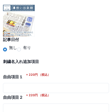
記事日付
無し
有り
刺繍名入れ追加項目
+
220
円
（税込）
自由項目１
+
220
円
（税込）
自由項目２