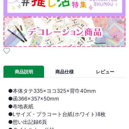
商品説明
商品仕様
レビュー
●本体タテ335×ヨコ325×背巾40mm

●函366×357×50mm

●布地表紙

●Lサイズ・プラコート台紙(ホワイト)8枚

●想い出記録6頁
