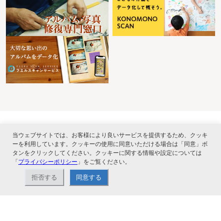
当ウェブサイトでは、お客様により良いサービスを提供するため、クッキ
ーを利用しています。クッキーの使用に同意いただける場合は「同意」ボ
タンをクリックしてください。クッキーに関する情報や設定については
ナカバヤシ株式会社直営のオンラインショップ。アルバム、フォトフレーム、証
「
プライバシーポリシー
書ファイル、文具・事務機器などお取り扱い。2,980円（税込）以上お買い上げ
」をご覧ください。
で送料無料。
拒否する
同意する
ショップ情報
お支払いと配送について
特定商取引法に基づく表記
お問い合わせ