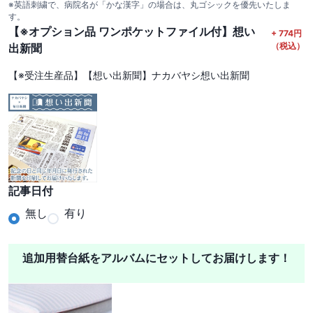
※英語刺繍で、病院名が「かな漢字」の場合は、丸ゴシックを優先いたしま
す。
【※オプション品 ワンポケットファイル付】想い
+
774
円
（税込）
出新聞
【※受注生産品】【想い出新聞】ナカバヤシ想い出新聞
記事日付
無し
有り
追加用替台紙をアルバムにセットしてお届けします！