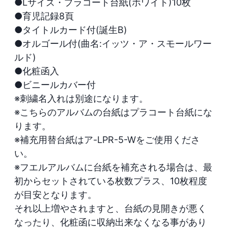
●Lサイズ・プラコート台紙(ホワイト)10枚

●育児記録8頁

●タイトルカード付(誕生B)

●オルゴール付(曲名:イッツ・ア・スモールワー
ルド)

●化粧函入

●ビニールカバー付

※刺繍名入れは別途になります。

※こちらのアルバムの台紙はプラコート台紙にな
ります。

※補充用替台紙はア-LPR-5-Wをご使用くださ
い。

※フエルアルバムに台紙を補充される場合は、最
初からセットされている枚数プラス、10枚程度
が目安となります。

それ以上増やされますと、台紙の見開きが悪く
なったり、化粧函に収納出来なくなる事があり