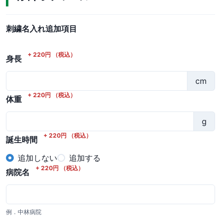
刺繍名入れ追加項目
+
220
円
（税込）
身長
cm
+
220
円
（税込）
体重
g
+
220
円
（税込）
誕生時間
追加しない
追加する
+
220
円
（税込）
病院名
例．中林病院