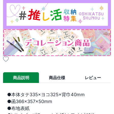
商品説明
商品仕様
レビュー
●本体タテ335×ヨコ325×背巾40mm

●函366×357×50mm

●布地表紙
