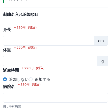
刺繍名入れ追加項目
+
220
円
（税込）
身長
cm
+
220
円
（税込）
体重
g
+
220
円
（税込）
誕生時間
追加しない
追加する
+
220
円
（税込）
病院名
例．中林病院