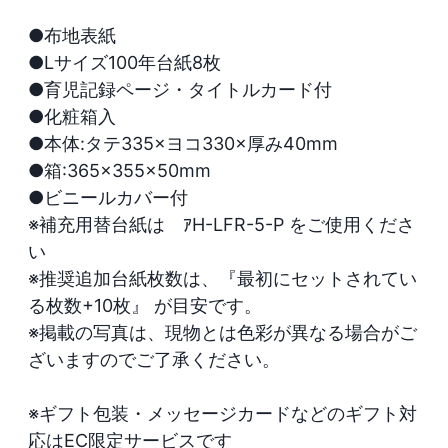
●布地表紙

●Lサイズ100年台紙8枚

●育児記録ページ・タイトルカード付

●化粧箱入

●本体:タテ335×ヨコ330×厚み40mm

●箱:365×355×50mm

●ビニールカバー付

※補充用替台紙は　ｱH-LFR-5-P をご使用くださ
い

※推奨追加台紙枚数は、『最初にセットされてい
る枚数+10枚』 が目安です。

※掲載の写真は、現物とは色彩が異なる場合がご
ざいますのでご了承ください。

※ギフト包装・メッセージカードなどのギフト対
応はEC限定サービスです