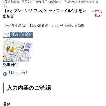
※英語刺繍で、病院名が「かな漢字」の場合は、丸ゴシックを優先いたしま
す。
【※オプション品 ワンポケットファイル付】想い
+
774
円
（税込）
出新聞
【※受注生産品】【想い出新聞】ナカバヤシ想い出新聞
記事日付
無し
有り
入力内容のご確認
書体