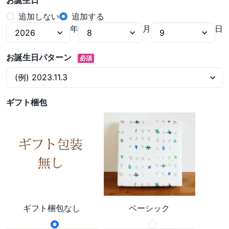
お誕生日
追加しない
追加する
年
月
日
お誕生日パターン
必須
ギフト梱包
ギフト梱包なし
ベーシック