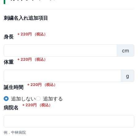
刺繍名入れ追加項目
+
220
円
（税込）
身長
cm
+
220
円
（税込）
体重
g
+
220
円
（税込）
誕生時間
追加しない
追加する
+
220
円
（税込）
病院名
例．中林病院