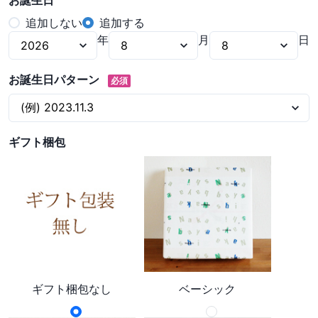
お誕生日
追加しない
追加する
年
月
日
お誕生日パターン
必須
ギフト梱包
ギフト梱包なし
ベーシック