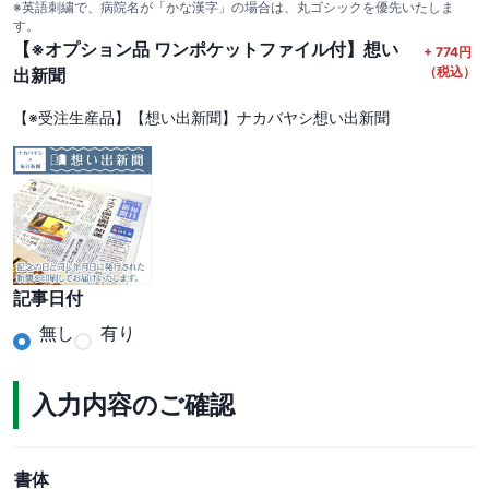
※英語刺繍で、病院名が「かな漢字」の場合は、丸ゴシックを優先いたしま
す。
【※オプション品 ワンポケットファイル付】想い
+
774
円
（税込）
出新聞
【※受注生産品】【想い出新聞】ナカバヤシ想い出新聞
記事日付
無し
有り
入力内容のご確認
書体