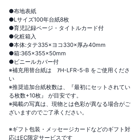
●布地表紙

●Lサイズ100年台紙8枚

●育児記録ページ・タイトルカード付

●化粧箱入

●本体:タテ335×ヨコ330×厚み40mm

●箱:365×355×50mm

●ビニールカバー付

※補充用替台紙は　ｱH-LFR-5-B をご使用くださ
い

※推奨追加台紙枚数は、『最初にセットされてい
る枚数+10枚』 が目安です。

※掲載の写真は、現物とは色彩が異なる場合がご
ざいますのでご了承ください。

※ギフト包装・メッセージカードなどのギフト対
応はEC限定サービスです