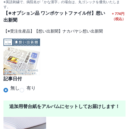
※英語刺繍で、病院名が「かな漢字」の場合は、丸ゴシックを優先いたしま
す。
【※オプション品 ワンポケットファイル付】想い
+
774
円
（税込）
出新聞
【※受注生産品】【想い出新聞】ナカバヤシ想い出新聞
記事日付
無し
有り
追加用替台紙をアルバムにセットしてお届けします！