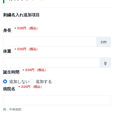
刺繍名入れ追加項目
+
220
円
（税込）
身長
cm
+
220
円
（税込）
体重
g
+
220
円
（税込）
誕生時間
追加しない
追加する
+
220
円
（税込）
病院名
例．中林病院