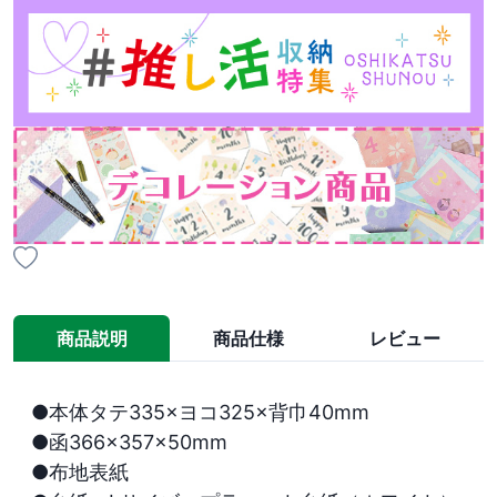
商品説明
商品仕様
レビュー
●本体タテ335×ヨコ325×背巾40mm

●函366×357×50mm

●布地表紙
