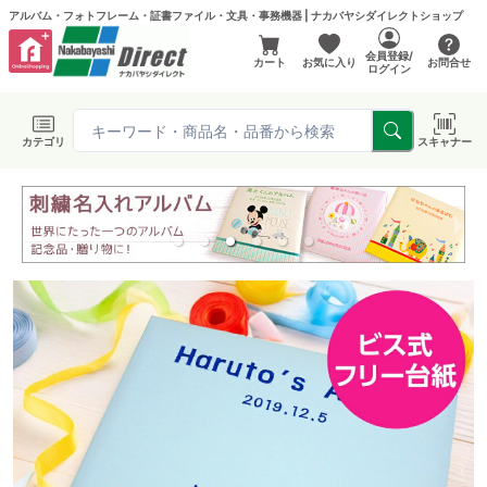
アルバム・フォトフレーム・証書ファイル・文具・事務機器 | ナカバヤシダイレクトショップ
会員登録/
カート
お気に入り
お問合せ
ログイン
カテゴリ
スキャナー