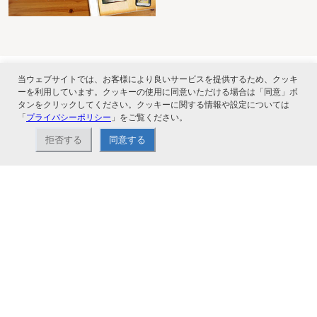
当ウェブサイトでは、お客様により良いサービスを提供するため、クッキ
ーを利用しています。クッキーの使用に同意いただける場合は「同意」ボ
タンをクリックしてください。クッキーに関する情報や設定については
「
プライバシーポリシー
」をご覧ください。
ナカバヤシ株式会社直営のオンラインショップ。アルバム、フォトフレーム、証
書ファイル、文具・事務機器などお取り扱い。2,980円（税込）以上お買い上げ
拒否する
同意する
で送料無料。
ショップ情報
お支払いと配送について
特定商取引法に基づく表記
お問い合わせ
よくあるご質問
サイトマップ
ご利用ガイド
会社概要