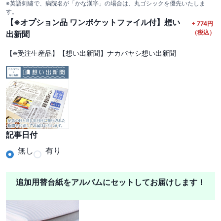
※英語刺繍で、病院名が「かな漢字」の場合は、丸ゴシックを優先いたしま
す。
【※オプション品 ワンポケットファイル付】想い
+
774
円
（税込）
出新聞
【※受注生産品】【想い出新聞】ナカバヤシ想い出新聞
記事日付
無し
有り
追加用替台紙をアルバムにセットしてお届けします！