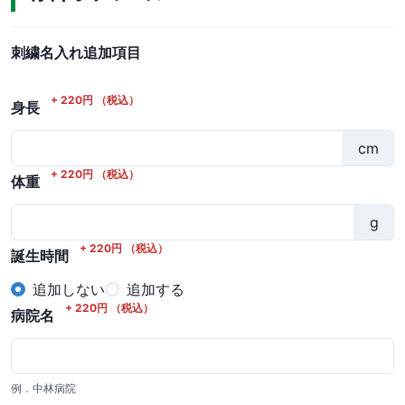
刺繍名入れ追加項目
+
220
円
（税込）
身長
cm
+
220
円
（税込）
体重
g
+
220
円
（税込）
誕生時間
追加しない
追加する
+
220
円
（税込）
病院名
例．中林病院