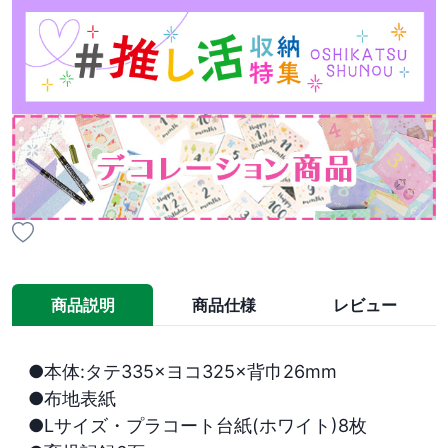
商品説明
商品仕様
レビュー
●本体:タテ335×ヨコ325×背巾26mm

●布地表紙

●Lサイズ・プラコート台紙(ホワイト)8枚
