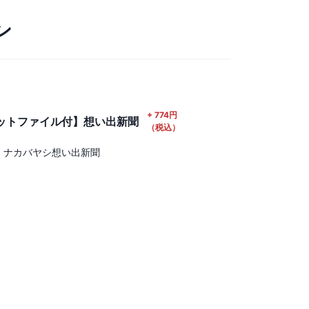
ン
+
774
円
ケットファイル付】想い出新聞
（税込）
】ナカバヤシ想い出新聞