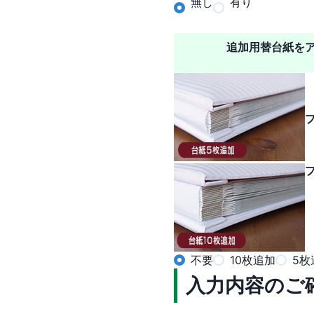
無し
有り
追加用替台紙を
不要
10枚追加
5枚
入力内容のご