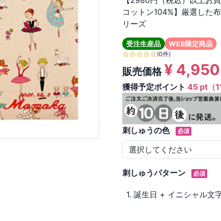
【2980円（税込）以上お
コットン104%】厳選した
リーズ
受注生産品
WEB限定商品
(0件)
¥
4,950
販売価格
獲得予定ポイント
45 pt（
刺しゅうの色
必須
刺しゅうパターン
必須
1. 誕生日 + イニシャル文