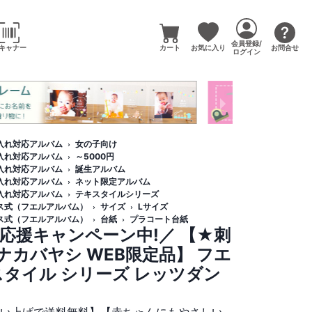
会員登録/
キャナー
カート
お気に入り
お問合せ
ログイン
入れ対応アルバム
女の子向け
入れ対応アルバム
～5000円
入れ対応アルバム
誕生アルバム
入れ対応アルバム
ネット限定アルバム
入れ対応アルバム
テキスタイルシリーズ
ス式（フエルアルバム）
サイズ
Lサイズ
ス式（フエルアルバム）
台紙
プラコート台紙
応援キャンペーン中!／ 【★刺
カバヤシ WEB限定品】 フエ
スタイル シリーズ レッツダン