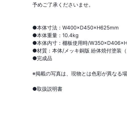
予めご了承くださいませ。

●本体寸法：W400×D450×H625mm

●本体重量：10.4kg

●本体内寸：棚板使用時/W350×D406×H2
●材質：本体/メッキ銅版 紛体焼付塗装（対
●完成品

※掲載の写真は、現物とは色彩が異なる場
●取扱説明書