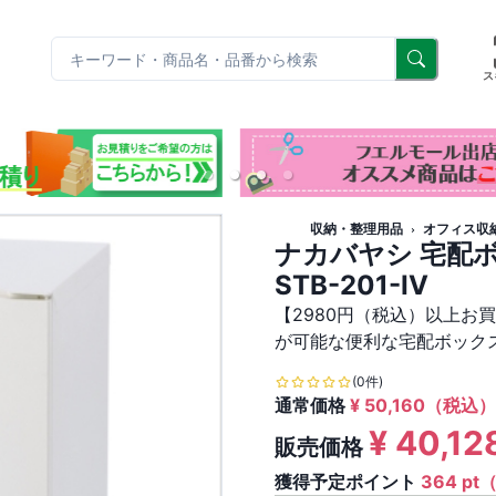
リ
ス
収納・整理用品
オフィス収
ナカバヤシ 宅配
STB-201-IV
【2980円（税込）以上お
が可能な便利な宅配ボック
(0件)
通常価格
¥
50,160
（税込）
¥
40,12
販売価格
獲得予定ポイント
364 pt