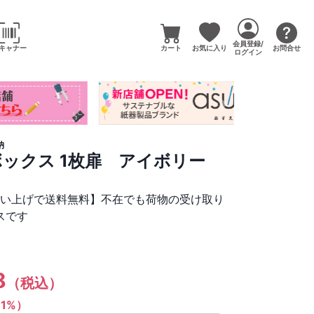
会員登録/
キャナー
カート
お気に入り
お問合せ
ログイン
納
ボックス 1枚扉 アイボリー
買い上げで送料無料】不在でも荷物の受け取り
スです
8
（税込）
（1%）