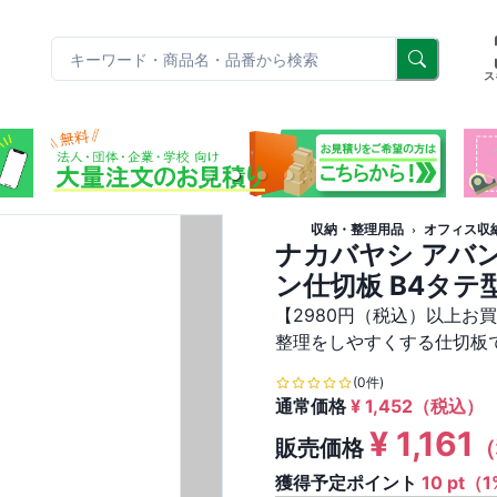
リ
ス
収納・整理用品
オフィス収
ナカバヤシ アバン
ン仕切板 B4タテ型
【2980円（税込）以上お
整理をしやすくする仕切板
(0件)
通常価格
¥
1,452
（税込）
¥
1,161
販売価格
（
獲得予定ポイント
10 pt（