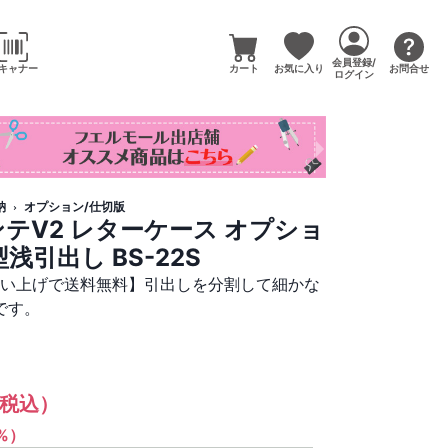
会員登録/
キャナー
カート
お気に入り
お問合せ
ログイン
納
オプション/仕切版
テV2 レターケース オプショ
浅引出し BS-22S
買い上げで送料無料】引出しを分割して細かな
です。
税込）
1%）