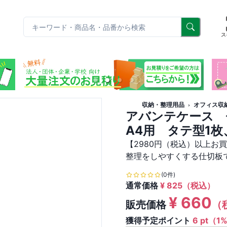
リ
ス
収納・整理用品
オフィス収
アバンテケース
A4用 タテ型1枚
【2980円（税込）以上お
整理をしやすくする仕切板
(0件)
通常価格
¥
825
（税込）
¥
660
販売価格
（
獲得予定ポイント
6 pt（1