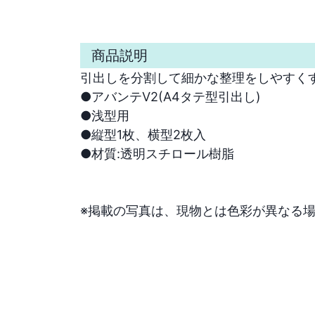
商品説明
引出しを分割して細かな整理をしやすくす
●アバンテV2(A4タテ型引出し)

●浅型用

●縦型1枚、横型2枚入

●材質:透明スチロール樹脂

※掲載の写真は、現物とは色彩が異なる