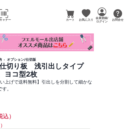
会員登録/
キャナー
カート
お気に入り
お問合せ
ログイン
納
オプション/仕切版
 仕切り板 浅引出しタイプ
、ヨコ型2枚
買い上げで送料無料】引出しを分割して細かな
です。
税込）
%）