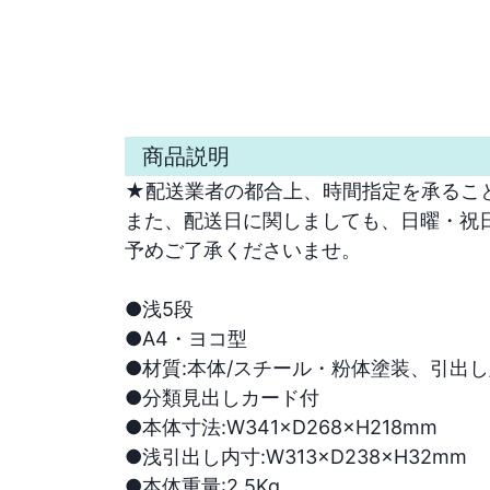
商品説明
★配送業者の都合上、時間指定を承ること
また、配送日に関しましても、日曜・祝日
予めご了承くださいませ。

●浅5段

●A4・ヨコ型

●材質:本体/スチール・粉体塗装、引出し
●分類見出しカード付

●本体寸法:W341×D268×H218mm

●浅引出し内寸:W313×D238×H32mm

●本体重量:2.5Kg
