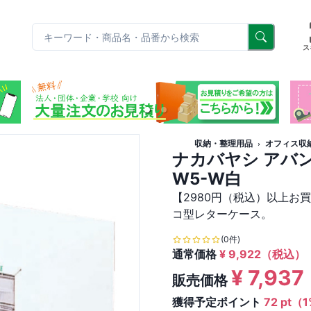
リ
ス
収納・整理用品
オフィス収
ナカバヤシ アバンテ
W5-W白
【2980円（税込）以上お
コ型レターケース。
(0件)
通常価格
¥
9,922
（税込）
¥
7,937
販売価格
獲得予定ポイント
72 pt（