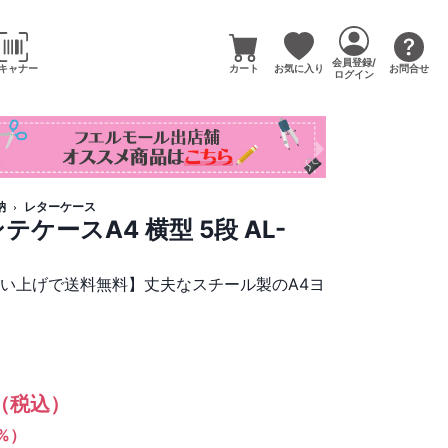
会員登録/
キャナー
カート
お気に入り
お問合せ
ログイン
納
レターケース
ケースA4 横型 5段 AL-
買い上げで送料無料】丈夫なスチール製のA4ヨ
（税込）
1%）