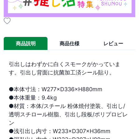
商品説明
商品仕様
レビュー
引出しはわずかに白くスモークがかっていま
す。引出し背面に抗菌加工済シール貼り。

●本体寸法：W277×D336×H880mm　

●本体重量：9.4kg

●材質：本体/スチール 粉体焼付塗装、引出し/
透明スチロール樹脂、引出し段板/ポリプロピレ
ン

●浅引出し内寸：W233×D307×H36mm　
