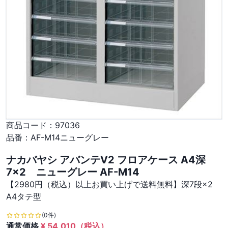
商品コード：
97036
品番：
AF-M14ニューグレー
ナカバヤシ アバンテV2 フロアケース A4深
7×2 ニューグレー AF-M14
【2980円（税込）以上お買い上げで送料無料】深7段×2
A4タテ型
(0件)
通常価格
¥
54,010
（税込）