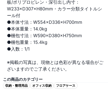
板/ポリプロピレン・深引出し内寸：
W233×D307×H80mm・カラー分類タイトルシ
ール付

●本体寸法：W554×D336×H700mm

●本体重量：14.0kg

●梱包寸法：W590×D380×H750mm

●梱包重量：15.4kg

●入数：1/1

※掲載の写真は、現物とは色彩が異なる場合がご
ざいますのでご了承ください。
この商品のカテゴリー
収納・整理用品
オフィス収納
フロアケース