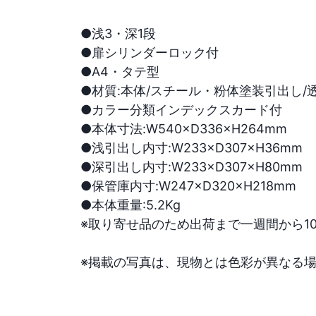
●浅3・深1段

●扉シリンダーロック付

●A4・タテ型

●材質:本体/スチール・粉体塗装引出し/
●カラー分類インデックスカード付

●本体寸法:W540×D336×H264mm

●浅引出し内寸:W233×D307×H36mm

●深引出し内寸:W233×D307×H80mm

●保管庫内寸:W247×D320×H218mm

●本体重量:5.2Kg

※取り寄せ品のため出荷まで一週間から1
※掲載の写真は、現物とは色彩が異なる