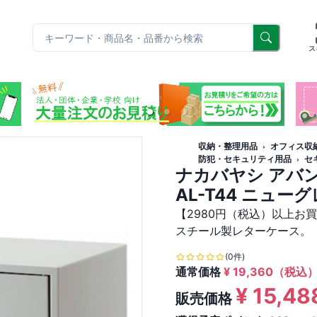
リ
ス
収納・整理用品
オフィス収
防犯・セキュリティ用品
セ
ナカバヤシ アバン
AL-T44 ニュ
【2980円（税込）以上お
スチール製レターケース。
(0件)
通常価格
¥
19,360
（税込
¥
15,48
販売価格