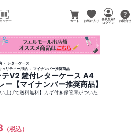
会員登録/
キャナー
カート
お気に入り
お問合せ
ログイン
納
レターケース
キュリティー用品
マイナンバー推奨商品
テV2 鍵付レターケース A4
ーグレー【マイナンバー推奨商品】
買い上げで送料無料】カギ付き保管庫がついた
）
8
（税込）