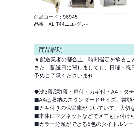
商品コード：
96945
品番：
AL-T44ニユ-グレ-
商品説明
★配送業者の都合上、時間指定を承ること
また、配送日に関しましても、日曜・祝日
予めご了承くださいませ。

●浅3段/深1段・扉付・カギ付・A4・タテ
■A4は収納のスタンダードサイズ。書類や
■カギ付きの保管庫がついていて、大切な
■本体にマグネットなどでメモも貼付け可
■カラー分類ができる5色のタイトルシー