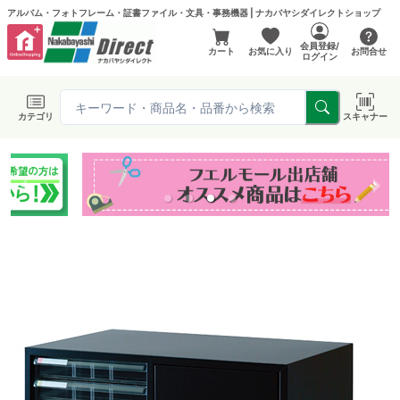
アルバム・フォトフレーム・証書ファイル・文具・事務機器 | ナカバヤシダイレクトショップ
会員登録/
カート
お気に入り
お問合せ
ログイン
カテゴリ
スキャナー