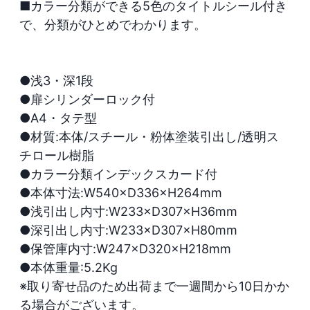
■カラー分類ができる5色のタイトルシール付き
で、分類がひとめでわかります。 

●浅3・深1段

●扉シリンダーロック付

●A4・タテ型

●材質:本体/スチール・粉体塗装引出し/透明ス
チロール樹脂

●カラー分類インデックスカード付

●本体寸法:W540×D336×H264mm

●浅引出し内寸:W233×D307×H36mm

●深引出し内寸:W233×D307×H80mm

●保管庫内寸:W247×D320×H218mm

●本体重量:5.2Kg

※取り寄せ品のため出荷まで一週間から10日かか
る場合がございます。
