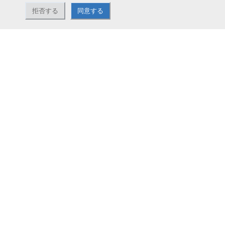
拒否する
同意する
ナカバヤシ株式会社直営のオンラインショップ。アルバム、フォトフレーム、証
書ファイル、文具・事務機器などお取り扱い。2,980円（税込）以上お買い上げ
で送料無料。