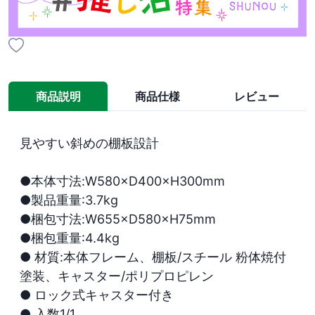
商品説明
商品仕様
レビュー
見やすい斜めの棚板設計

●本体寸法:W580×D400×H300mm

●製品重量:3.7kg

●梱包寸法:W655×D580×H75mm

●梱包重量:4.4kg

● 材質:本体フレーム、棚板/スチール 粉体焼付
塗装、キャスター/ポリプロピレン

● ロック式キャスター付き

● 入数1/1
