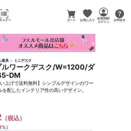
会員登録/
キャナー
カート
お気に入り
お問合せ
ログイン
ム家具
ミニデスク
ルワークデスク/W=1200/ダ
45-DM
買い上げで送料無料】シンプルデザインのワー
ルを配したインテリア性の高いデザイン。
）
2
（税込）
（1%）