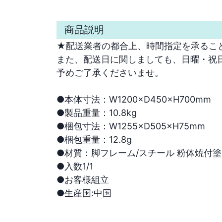
商品説明
★配送業者の都合上、時間指定を承ること
また、配送日に関しましても、日曜・祝日
予めご了承くださいませ。

●本体寸法：W1200×D450×H700mm

●製品重量：10.8kg

●梱包寸法：W1255×D505×H75mm

●梱包重量：12.8g

●材質：脚フレーム/スチール 粉体焼付塗装
●入数1/1

●お客様組立

●生産国:中国
