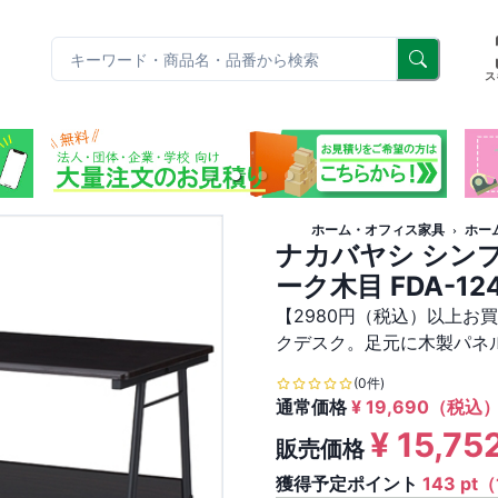
リ
ス
ホーム・オフィス家具
ホー
ナカバヤシ シンプ
ーク木目 FDA-12
【2980円（税込）以上お
クデスク。足元に木製パネ
(0件)
通常価格
¥
19,690
（税込
¥
15,75
販売価格
獲得予定ポイント
143 pt