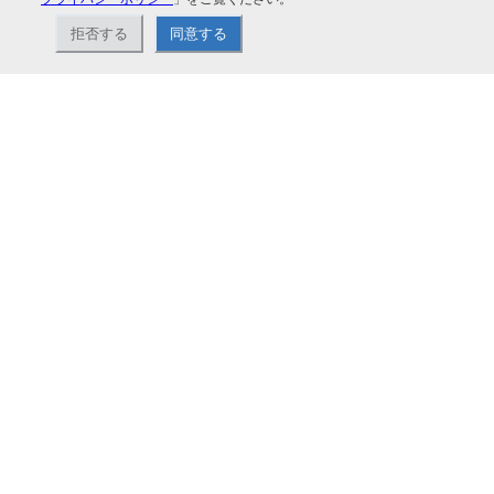
拒否する
同意する
ナカバヤシ株式会社直営のオンラインショップ。アルバム、フォトフレーム、証
書ファイル、文具・事務機器などお取り扱い。2,980円（税込）以上お買い上げ
で送料無料。
ショップ情報