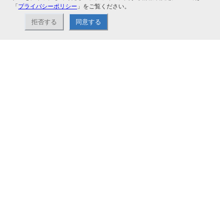
「
プライバシーポリシー
」をご覧ください。
拒否する
同意する
ナカバヤシ株式会社直営のオンラインショップ。アルバム、フォトフレーム、証
書ファイル、文具・事務機器などお取り扱い。2,980円（税込）以上お買い上げ
で送料無料。