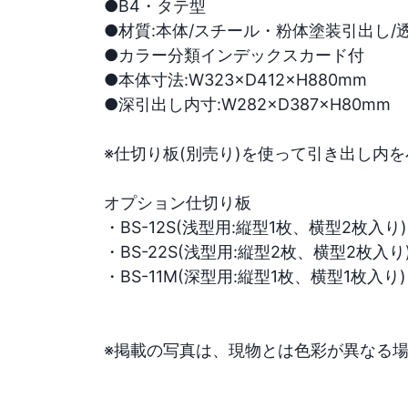
●B4・タテ型

●材質:本体/スチール・粉体塗装引出し/
●カラー分類インデックスカード付

●本体寸法:W323×D412×H880mm

●深引出し内寸:W282×D387×H80mm

※仕切り板(別売り)を使って引き出し内
オプション仕切り板

・BS-12S(浅型用:縦型1枚、横型2枚入り)

・BS-22S(浅型用:縦型2枚、横型2枚入り)
・BS-11M(深型用:縦型1枚、横型1枚入り)

※掲載の写真は、現物とは色彩が異なる