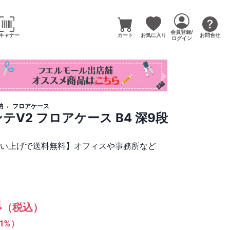
会員登録/
キャナー
カート
お気に入り
お問合せ
ログイン
納
フロアケース
テV2 フロアケース B4 深9段
買い上げで送料無料】オフィスや事務所など
4
（税込）
（1%）