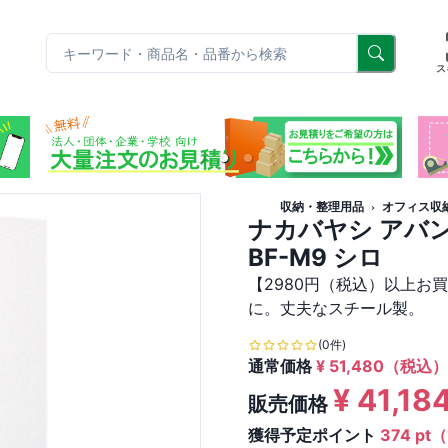
リ
ス
収納・整理用品
オフィス収
ナカバヤシ アバン
BF-M9 シロ
【2980円（税込）以上お
に。丈夫なスチール製。
(0件)
通常価格
¥
51,480
（税込）
¥
41,18
販売価格
獲得予定ポイント
374 pt