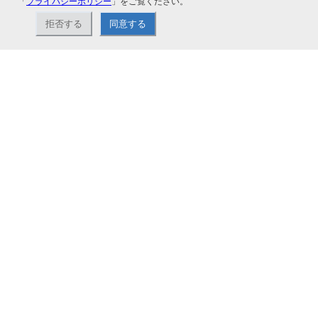
「
プライバシーポリシー
」をご覧ください。
拒否する
同意する
ナカバヤシ株式会社直営のオンラインショップ。アルバム、フォトフレーム、証
書ファイル、文具・事務機器などお取り扱い。2,980円（税込）以上お買い上げ