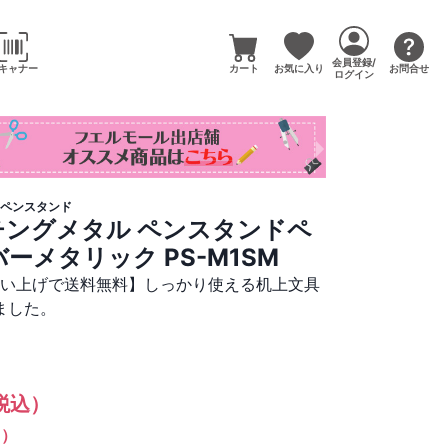
会員登録/
キャナー
カート
お気に入り
お問合せ
ログイン
ペンスタンド
チングメタル ペンスタンドペ
ーメタリック PS-M1SM
買い上げで送料無料】しっかり使える机上文具
ました。
税込）
%）