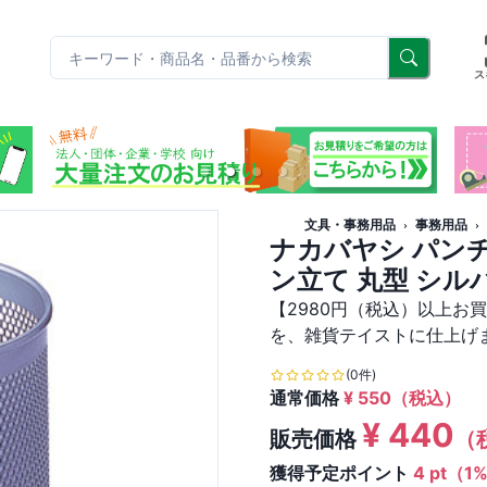
リ
ス
文具・事務用品
事務用品
ナカバヤシ パン
ン立て 丸型 シルバ
【2980円（税込）以上お
を、雑貨テイストに仕上げ
(0件)
通常価格
¥
550
（税込）
¥
440
販売価格
（
獲得予定ポイント
4 pt（1