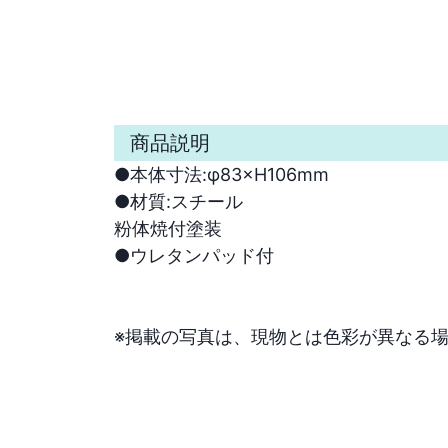
商品説明
●本体寸法:φ83×H106mm

●材質:スチール

粉体焼付塗装

●ウレタンパッド付

※掲載の写真は、現物とは色彩が異なる