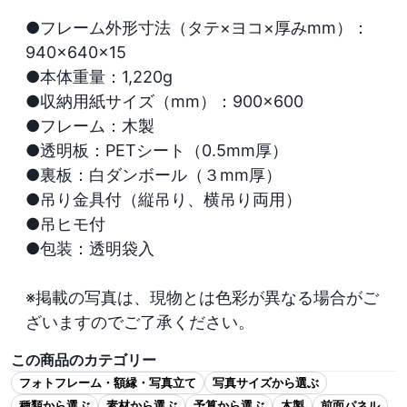
●フレーム外形寸法（タテ×ヨコ×厚みmm）：
940×640×15

●本体重量：1,220g

●収納用紙サイズ（mm）：900×600

●フレーム：木製

●透明板：PETシート（0.5mm厚）

●裏板：白ダンボール（３mm厚）

●吊り金具付（縦吊り、横吊り両用）

●吊ヒモ付

●包装：透明袋入

※掲載の写真は、現物とは色彩が異なる場合がご
ざいますのでご了承ください。
この商品のカテゴリー
フォトフレーム・額縁・写真立て
写真サイズから選ぶ
種類から選ぶ
素材から選ぶ
予算から選ぶ
木製
前面パネル