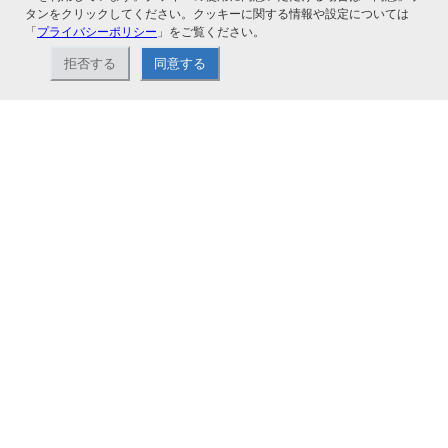
タンをクリックしてください。クッキーに関する情報や設定については
「
プライバシーポリシー
」をご覧ください。
拒否する
同意する
ナカバヤシ株式会社直営のオンラインショップ。アルバム、フォトフレーム、証
書ファイル、文具・事務機器などお取り扱い。2,980円（税込）以上お買い上げ
で送料無料。