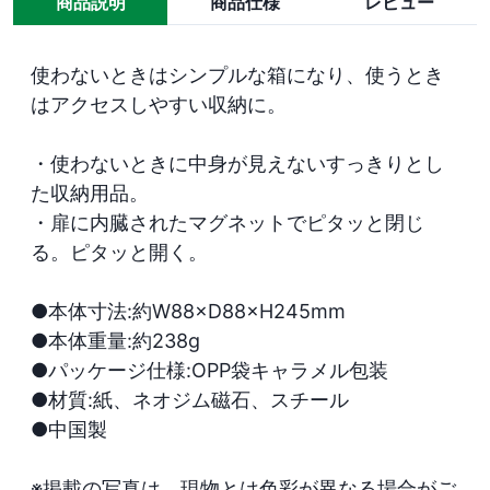
商品説明
商品仕様
レビュー
使わないときはシンプルな箱になり、使うとき
はアクセスしやすい収納に。

・使わないときに中身が見えないすっきりとし
た収納用品。

・扉に内臓されたマグネットでピタッと閉じ
る。ピタッと開く。

●本体寸法:約W88×D88×H245mm

●本体重量:約238g

●パッケージ仕様:OPP袋キャラメル包装

●材質:紙、ネオジム磁石、スチール

●中国製

※掲載の写真は、現物とは色彩が異なる場合がご