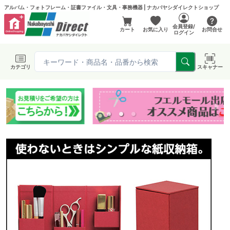
アルバム・フォトフレーム・証書ファイル・文具・事務機器 | ナカバヤシダイレクトショップ
会員登録/
カート
お気に入り
お問合せ
ログイン
カテゴリ
スキャナー