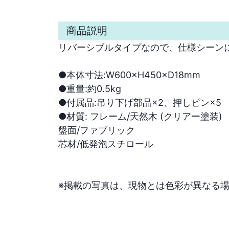
商品説明
リバーシブルタイプなので、仕様シーンによ
●本体寸法:W600×H450×D18mm 

●重量:約0.5kg

●付属品:吊り下げ部品×2、押しピン×5 

●材質: フレーム/天然木 (クリアー塗装)

盤面/ファブリック 

芯材/低発泡スチロール

※掲載の写真は、現物とは色彩が異なる