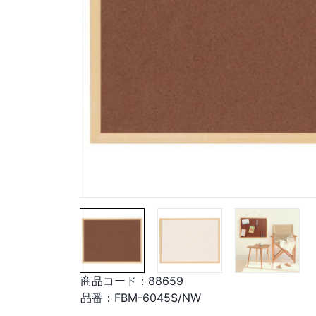
商品コード：
88659
品番：
FBM-6045S/NW