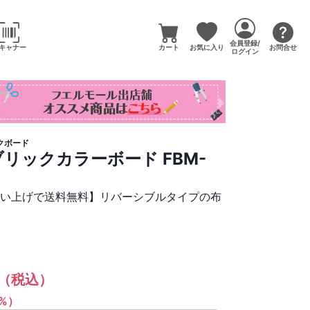
会員登録/
キャナー
カート
お気に入り
お問合せ
ログイン
クボード
リックカラーボード FBM-
買い上げで送料無料】リバーシブルタイプの布
（税込）
1%）