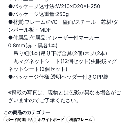
●パッケージ込寸法:W210×D20×H250

●パッケージ込重量:250g

●材質:フレーム/PVC　盤面/スチール　芯材/ダ
ンボール板・MDF

●付属品:付属品:イレーザー付マーカー
0.8mm(赤・黒各1本)

　吊り紐(1本)吊り下げ金具(2個)ネジ(2本)　

　丸マグネットシート(12個セット)虫眼鏡マグ
ネットシート(2個セット)

●パッケージ仕様:透明ヘッダー付きOPP袋

※掲載の写真は、現物とは色彩が異なる場合がご
ざいますのでご了承ください。
この商品のカテゴリー
ボード関連用品
ホワイトボード
樹脂フレーム